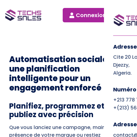
Connexion
Adresse
Cite 20 L
Automatisation sociale :
Djezzy,
une planification
Algeria.
intelligente pour un
engagement renforcé
Numéro 
+213 778
Planifiez, programmez et
+(213) 56
publiez avec précision
Adresse
Que vous lanciez une campagne, mainteniez la
contact@
présence de votre marque ou restiez