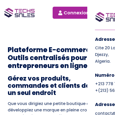
Connexion
Adresse
Cite 20 L
Plateforme E-commerce :
Djezzy,
Outils centralisés pour les
Algeria.
entrepreneurs en ligne
Numéro 
Gérez vos produits,
+213 778
commandes et clients depuis
+(213) 56
un seul endroit
Que vous dirigiez une petite boutique ou
Adresse
développiez une marque en pleine croissance,
contact@