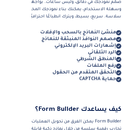
صمّم نموذجك في دقائق، وليس ساعات. بواجهة نظيفة
وسهلة الاستخدام، يمكنك بناء نموذجك المخصص بكل
سلاسة. سريع، بسيط، ويترك انطباعًا احترافيًا.
منشئ النماذج بالسحب والإفلات
مصمم النوافذ المنبثقة للنماذج
إشعارات البريد الإلكتروني
الرد التلقائي
المنطق الشرطي
رفع الملفات
التحقق المتقدم من الحقول
حماية CAPTCHA
كيف يساعدك Form Builder؟
Form Builder يمكن الفرق من تحويل العمليات اليدوية إلى
تجارب رقمية سلسة من خلال نماذج ذكية قابلة