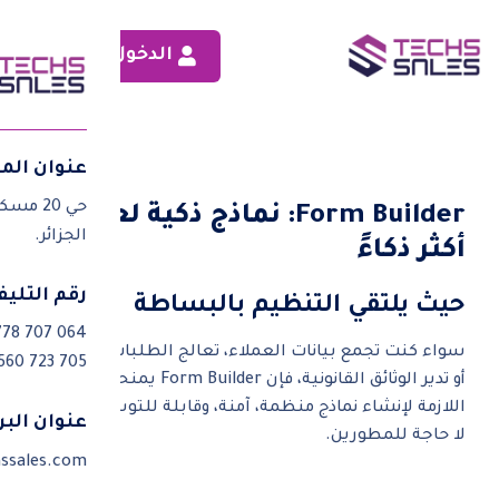
الدخول
عنوان الم
ق
حي 20 مسكن، مقابل وكالة جازي،
Form Builder: نماذج ذكية لعمليات
الجزائر.
أكثر ذكاءً
رقم التلي
حيث يلتقي التنظيم بالبساطة
778 707 064
سواء كنت تجمع بيانات العملاء، تعالج الطلبات الداخلية،
 560 723 705
أو تدير الوثائق القانونية، فإن Form Builder يمنحك الأدوات
اللازمة لإنشاء نماذج منظمة، آمنة، وقابلة للتوسع بسرعة.
عنوان البر
لا حاجة للمطورين.
ssales.com