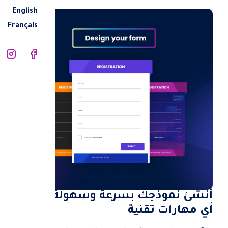
English
Français
ل
أنشئ نموذجك بسرعة وسهولة دون
أي مهارات تقنية