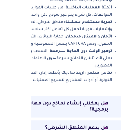
أو الشركاء بطريقة منظمة وسهلة.
أتمتة العمليات الداخلية:
من طلبات الموارد إلى
الموافقات، كل شيء يتم عبر نموذج ذكي واحد.
تجربة مستخدم محسّنة:
منطق شرطي، تصميم نظيف،
وإشعارات فورية تجعل كل تفاعل أكثر سلاسة.
الأمان والامتثال مدمجان:
حماية البيانات، التحقق من
الحقول، ودمج CAPTCHA يضمن الخصوصية والثقة.
توفير الوقت دون الحاجة للبرمجة:
السحب والإفلات
يعني أنك تنشئ النماذج بسرعة—دون الاعتماد على
المطورين.
تكامل سلس:
اربط نماذجك بأنظمة إدارة العملاء،
الفوترة، أو أدوات المشاريع لتسريع العمليات.
هل يمكنني إنشاء نماذج دون مهارات
برمجية؟
هل يدعم المنطق الشرطي؟