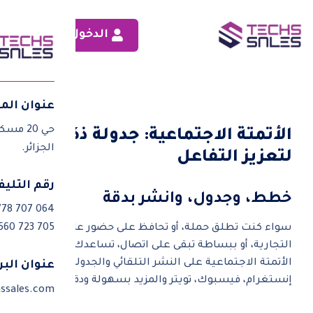
الدخول
عنوان الم
ق
حي 20 مسكن، مقابل وكالة جازي،
الأتمتة الاجتماعية: جدولة ذكية
الجزائر.
لتعزيز التفاعل
رقم التلي
خطط، وجدول، وانشر بدقة
778 707 064
سواء كنت تطلق حملة، أو تحافظ على حضور علامتك
 560 723 705
التجارية، أو ببساطة تبقى على اتصال، تساعدك أداة
الأتمتة الاجتماعية على النشر التلقائي والجدولة عبر
عنوان البر
إنستغرام، فيسبوك، تويتر والمزيد بسهولة ودقة.
ssales.com