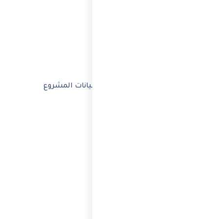
 خارجية
ام موحد. الموديل يبسط التعاون ويجمع بيانات المشروع