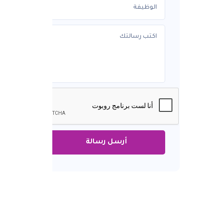
تن
أنش
في 
أرسل رسالة