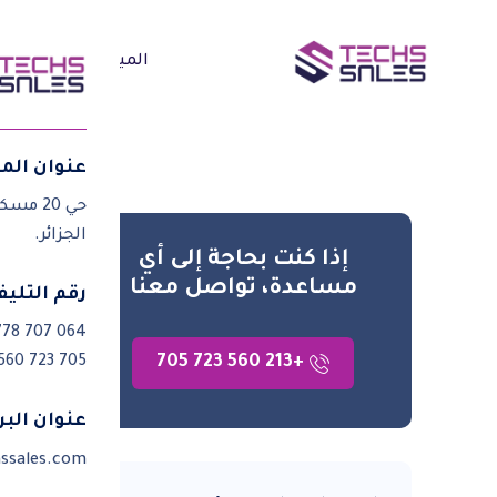
الميزات
الحل
عنوان الم
حي 20 مسكن، مقابل وكالة جازي،
إد
الجزائر.
إذا كنت بحاجة إلى أي
و
مساعدة، تواصل معنا
رقم التلي
778 707 064
إد
+213 560 723 705
 560 723 705
ال
عنوان البر
يوف
ssales.com
الف