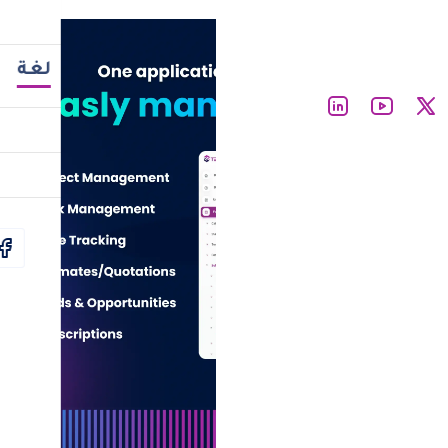
ا
لغة
sh
is