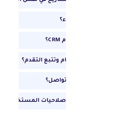
هل يمكنني إدارة عدة مشاريع في نفس الوقت؟
هل يدعم وصول العملاء؟
هل هو مدمج داخل نظام CRM؟
هل يمكنني توزيع المهام وتتبع التقدم؟
هل توجد أدوات تنبيه وتواصل؟
هل يمكنني التحكم في صلاحيات المستخدمين؟